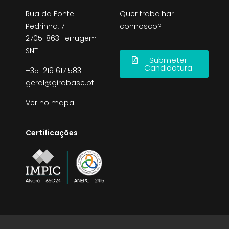
Rua da Fonte
Quer trabalhar
Pedrinha, 7
connosco?
2705-863 Terrugem
SNT
Submeter
Candidatura
+351 219 617 583
geral@girabase.pt
Ver no mapa
Certificações