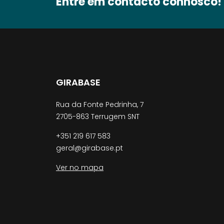
Entre em contacto connosco!
GIRABASE
Rua da Fonte Pedrinha, 7
2705-863 Terrugem SNT
+351 219 617 583
geral@girabase.pt
Ver no mapa