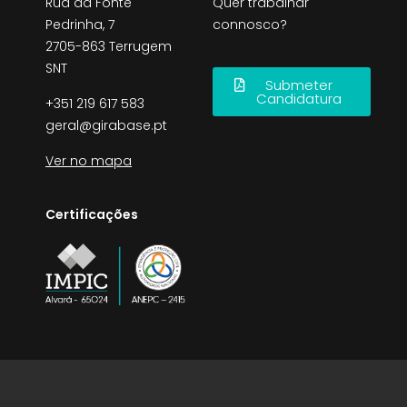
Rua da Fonte
Quer trabalhar
Pedrinha, 7
connosco?
2705-863 Terrugem
SNT
Submeter
Candidatura
+351 219 617 583
geral@girabase.pt
Ver no mapa
Certificações